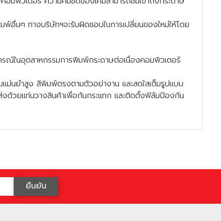
ษคอมพิวเตอร์ ความคมชัดของเคมีสามารถซึมเข้าถึงกระดาษ
พ์อื่นๆ ทางบริษัทฯจะรับผิดชอบในการเปลี่ยนของใหม่ให้โด
ารณ์ในอุตสาหกรรมการพิมพ์กระดาษต่อเนื่องคอมพิวเตอร์
ามแม่นยำสูง สีพิมพ์ตรงตามตัวอย่างาน และสดใสเต็มรูปแบบ
วยแท่นวางสินค้าเพื่อกันกระแทก และติดตั้งฟิล์มป้องกัน
ืนยัน