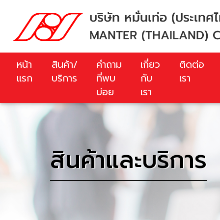
หน้า
สินค้า/
คำถาม
เกี่ยว
ติดต่อ
รก
บริการ
ที่พบ
กับ
เรา
บ่อ
เรา
สินค้าและบริการ