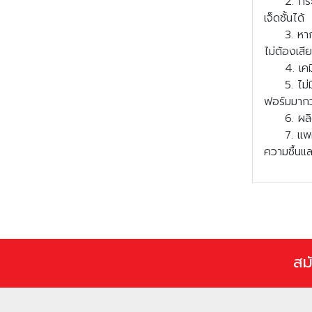
2. กระบวน
เจ็ดชั้นได้
3. หากมีป
ไม่ต้องเสี
4. เคมีขอ
5. ไม่มีค
ฟอร์มมากว
6. ผลิตโด
7. แพคเกจ
ความชื้นแ
สม