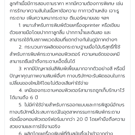
ลูกค้าเมื่อมีการสอบถามราคา หากมีความต้องการพิเศษ เช่น
การรักษาความลับในเนื้อหาข้อความ ทากาวด้านหลัง เจาะรู
กระดาษ เพิ่มความหนากระดาษ ตีเบอร์หมายเลข ฯลฯ
1. เหมาะสำหรับการพิมพ์ด้วยเครื่องprinter หรือเขียน
ด้วยลายมือโดยปากกาลูกลื่น ปากกาน้ำและดินสอ และ
สามารถใช้กับสภาพแวดล้อมที่แตกต่างกันในภูมิภาคต่างๆ
2. กระบวนการผลิตของกระดาษฐานเยื่อไม้บริสุทธิ์ที่ใช้
สำหรับการพิมพ์กระดาษคอมพิวเตอร์ ความคมชัดของเคมี
สามารถซึมเข้าถึงกระดาษเจ็ดชั้นได้
3. หากมีปัญหาเช่นสีพิมพ์เพี้ยนมากจากตัวอย่างสี หรือมี่
ปัญหาคุณภาพงานพิมพ์อื่นๆ ทางบริษัทฯจะรับผิดชอบในการ
เปลี่ยนของใหม่ให้โดยไม่ต้องเสียค่าใช้จ่าย
4. เคมีของกระดาษคอมพิวเตอร์สามารถถูกเก็บรักษาไว้
ได้นานถึง 6 ปี
5. ไม่มีค่าใช้จ่ายสำหรับการออกแบบและการพิสูจน์อักษร
ทางบริษัทฯมี่ประสบการณ์ในอุตสาหกรรมการพิมพ์กระดาษ
ต่อเนื่องคอมพิวเตอร์ฟอร์มมากว่า 20 ปี โดยคำนึงถึงความ
สวยงามและการใช้งานจริง
6. ผลิตโดยเครื่องพิมพ์ที่ทันสมัยซึ่งนำเข้าจากต่าง